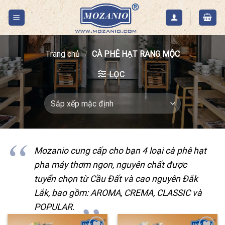
Skip
to
content
Trang chủ
/
CÀ PHÊ HẠT RANG MỘC
LỌC
Mozanio cung cấp cho bạn 4 loại cà phê hạt
pha máy thơm ngon, nguyên chất được
tuyển chọn từ Cầu Đất và cao nguyên Đắk
Lắk, bao gồm: AROMA, CREMA, CLASSIC và
POPULAR.