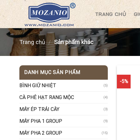
Skip
to
TRANG CHỦ
GI
content
Trang chủ
/
Sản phẩm khác
DANH MỤC SẢN PHẨM
-5%
BÌNH GIỮ NHIỆT
(5)
CÀ PHÊ HẠT RANG MỘC
(4)
MÁY ÉP TRÁI CÂY
(3)
MÁY PHA 1 GROUP
(9)
MÁY PHA 2 GROUP
(15)