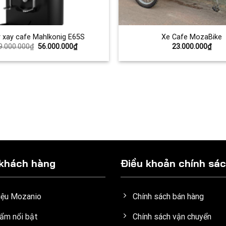
 xay cafe Mahlkonig E65S
Xe Cafe MozaBike
Giá
Giá
9.000.000
₫
56.000.000
₫
23.000.000
₫
gốc
hiện
là:
tại
59.000.000₫.
là:
56.000.000₫.
 khách hàng
Điều khoản chính sá
hiệu Mozanio
Chính sách bán hàng
ẩm nổi bật
Chính sách vận chuyển