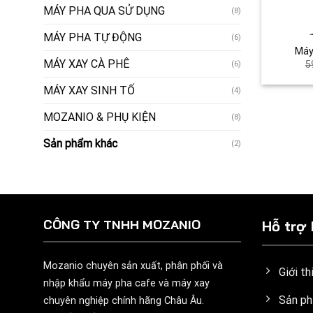
MÁY PHA QUA SỬ DỤNG
(8)
MÁY PHA TỰ ĐỘNG
(6)
Máy
MÁY XAY CÀ PHÊ
5
(6)
MÁY XAY SINH TỐ
(4)
MOZANIO & PHỤ KIỆN
(8)
Sản phẩm khác
(2)
CÔNG TY TNHH MOZANIO
Hỗ trợ
Mozanio chuyên sản xuất, phân phối và
Giới t
nhập khẩu máy pha cafe và máy xay
Sản ph
chuyên nghiệp chính hãng Châu Âu.