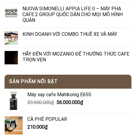
NUOVA SIMONELLI APPIA LIFE II – MÁY PHA
CAFE 2 GROUP QUỐC DÂN CHO MỌI MÔ HÌNH
QUÁN
KINH DOANH VỚI COMBO THUÊ XE VÀ MÁY
HÃY ĐẾN VỚI MOZANIO ĐỂ THƯỞNG THỨC CAFE
TRỌN VẸN
SẢN PHẨM NỔI BẬT
Máy xay cafe Mahlkonig E65S
Giá
Giá
59.000.000
₫
56.000.000
₫
gốc
hiện
là:
tại
CÀ PHÊ POPULAR
59.000.000₫.
là:
210.000
₫
56.000.000₫.