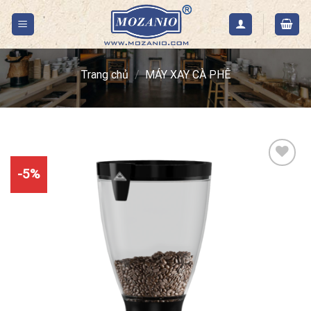
Skip
to
content
Trang chủ
/
MÁY XAY CÀ PHÊ
-5%
Add to
Wishlist