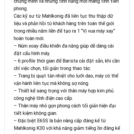
chứng minh và những tính năng mới mang tính tiên
phong.
Các kỹ sư từ Mahlkonig đã liên tục thu thập dữ
liệu và phản hồi từ khách hàng trên toàn thế giới
trong nhiều năm liền để tạo ra 1 “Vị vua máy xay”
hoàn toàn mới.
– Núm xoay điều khiển đa năng giúp dễ dàng cài
đặt cấu hình máy.
– 6 profile thời gian để Barista cài đặt sẵn, khi cần
chỉ việc chọn, tối giản trong thao tác.
– Trang bị quạt tản nhiệt cho lưỡi dao, máy có thể
vận hành liên tục mà không sợ nóng.
– Thiết kế sang trọng với thân máy hợp kim phủ
công nghệ tĩnh điện cao cấp.
– Thân máy nhỏ gọn phong cách tối giản hiện đại
tiết kiệm không gian.
– Đặc biệt E65S là bản nâng cấp đáng kể từ
Mahlkonig K30 với khả năng giảm tiếng ồn đáng kể