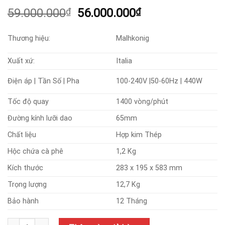
Giá
Giá
59.000.000
₫
56.000.000
₫
gốc
hiện
là:
tại
Thương hiệu:
Malhkonig
59.000.000₫.
là:
56.000.000₫.
Xuất xứ:
Italia
Điện áp | Tần Số | Pha
100-240V |50-60Hz | 440W
Tốc độ quay
1400 vòng/phút
Đường kính lưỡi dao
65mm
Chất liệu
Hợp kim Thép
Hộc chứa cà phê
1,2 Kg
Kích thước
283 x 195 x 583 mm
Trọng lượng
12,7 Kg
Bảo hành
12 Tháng
Máy xay cafe Mahlkonig E65S số lượng