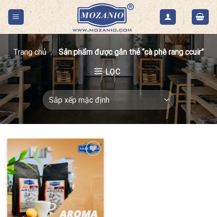
Skip
to
content
Trang chủ
/
Sản phẩm được gắn thẻ “cà phê rang ccuir”
LỌC
Add to
Wishlist