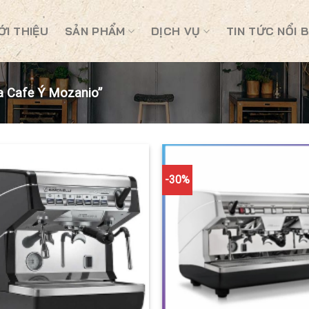
ỚI THIỆU
SẢN PHẨM
DỊCH VỤ
TIN TỨC NỔI 
 Cafe Ý Mozanio”
-30%
Add to
Wishlist