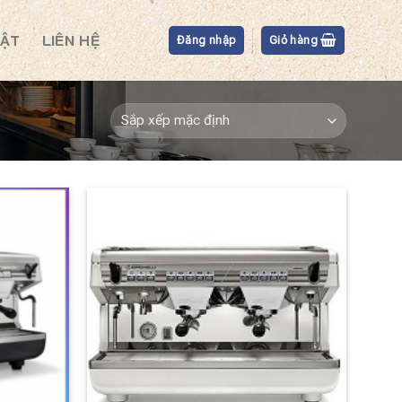
BẬT
LIÊN HỆ
Đăng nhập
Giỏ hàng
Add to
Add to
Wishlist
Wishlist