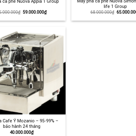
Máy pha cà phê Nuova Simone
 cà phê Nuova Appia 1 Group
life 1 Group
Giá
Giá
Giá
5.000.000
₫
59.000.000
₫
68.000.000
₫
65.000.00
gốc
hiện
gốc
là:
tại
là:
65.000.000₫.
là:
68.000.00
59.000.000₫.
Add to
Wishlist
a Cafe Ý Mozanio – 95-99% –
bảo hành 24 tháng
40.000.000
₫