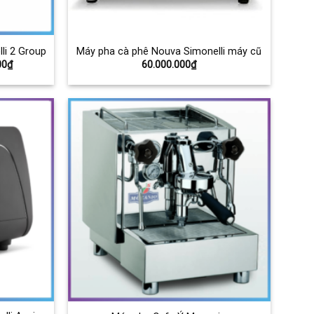
li 2 Group
Máy pha cà phê Nouva Simonelli máy cũ
Giá
00
₫
60.000.000
₫
hiện
tại
000₫.
là:
80.000.000₫.
Add to
Add to
Wishlist
Wishlist