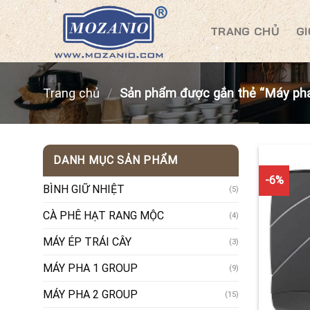
Skip
to
TRANG CHỦ
GI
content
Trang chủ
/
Sản phẩm được gắn thẻ “Máy pha
DANH MỤC SẢN PHẨM
-6%
BÌNH GIỮ NHIỆT
(5)
CÀ PHÊ HẠT RANG MỘC
(4)
MÁY ÉP TRÁI CÂY
(3)
MÁY PHA 1 GROUP
(9)
MÁY PHA 2 GROUP
(15)