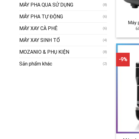
MÁY PHA QUA SỬ DỤNG
(8)
MÁY PHA TỰ ĐỘNG
(6)
Máy 
MÁY XAY CÀ PHÊ
6
(6)
MÁY XAY SINH TỐ
(4)
MOZANIO & PHỤ KIỆN
(8)
-9%
Sản phẩm khác
(2)