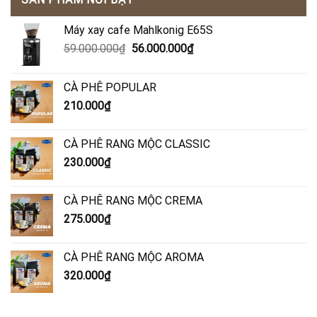
Máy xay cafe Mahlkonig E65S
Giá
Giá
59.000.000
₫
56.000.000
₫
gốc
hiện
là:
tại
CÀ PHÊ POPULAR
59.000.000₫.
là:
210.000
₫
56.000.000₫.
CÀ PHÊ RANG MỘC CLASSIC
230.000
₫
CÀ PHÊ RANG MỘC CREMA
275.000
₫
CÀ PHÊ RANG MỘC AROMA
320.000
₫