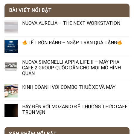
BÀI VIẾT NỔI BẬT
NUOVA AURELIA – THE NEXT WORKSTATION
TẾT RỘN RÀNG – NGẬP TRÀN QUÀ TẶNG
NUOVA SIMONELLI APPIA LIFE II – MÁY PHA
CAFE 2 GROUP QUỐC DÂN CHO MỌI MÔ HÌNH
QUÁN
KINH DOANH VỚI COMBO THUÊ XE VÀ MÁY
HÃY ĐẾN VỚI MOZANIO ĐỂ THƯỞNG THỨC CAFE
TRỌN VẸN
SẢN PHẨM NỔI BẬT