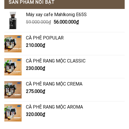
SẢN PHẨM NỔI BẬT
Máy xay cafe Mahlkonig E65S
Giá
Giá
59.000.000
₫
56.000.000
₫
gốc
hiện
là:
tại
CÀ PHÊ POPULAR
59.000.000₫.
là:
210.000
₫
56.000.000₫.
CÀ PHÊ RANG MỘC CLASSIC
230.000
₫
CÀ PHÊ RANG MỘC CREMA
275.000
₫
CÀ PHÊ RANG MỘC AROMA
320.000
₫