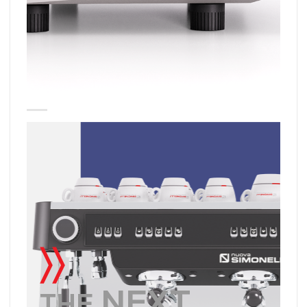
〉〉
NEXT
THE