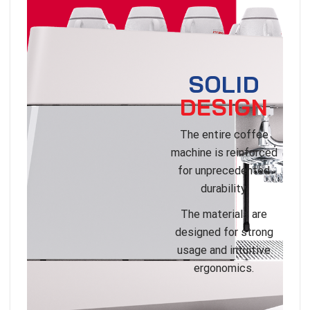
SOLID
DESIGN
The entire coffee
machine is reinforced
for unprecedented
durability.
The materials are
designed for strong
usage and intuitive
ergonomics.