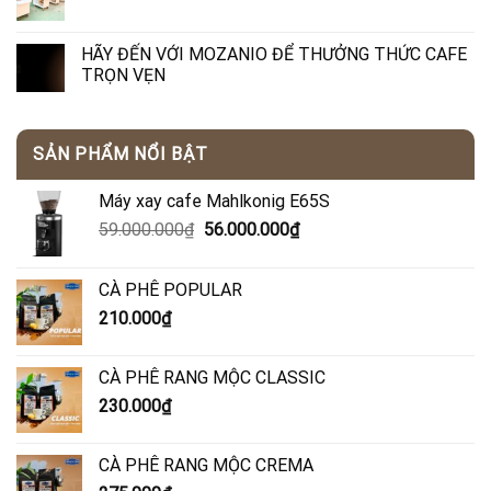
HÃY ĐẾN VỚI MOZANIO ĐỂ THƯỞNG THỨC CAFE
TRỌN VẸN
SẢN PHẨM NỔI BẬT
Máy xay cafe Mahlkonig E65S
Giá
Giá
59.000.000
₫
56.000.000
₫
gốc
hiện
là:
tại
CÀ PHÊ POPULAR
59.000.000₫.
là:
210.000
₫
56.000.000₫.
CÀ PHÊ RANG MỘC CLASSIC
230.000
₫
CÀ PHÊ RANG MỘC CREMA